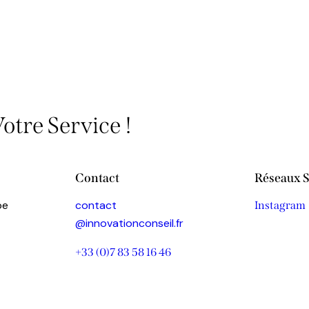
otre Service !
Contact
Réseaux 
pe
contact
Instagram
@innovationconseil.fr
+33 (0)7 83 58 16 46